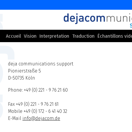
er
Accueil
Vision
Interpretation
Traduction
Échantillons vid
ntenu
deja communications support
Pionierstraße 5
D-50735 Köln
Phone: +49 (0) 221 - 9 76 21 60
Fax +49 (0) 221 - 9 76 21 61
Mobile +49 (0) 172 - 6 41 40 32
E-Mail
info@dejacom.de