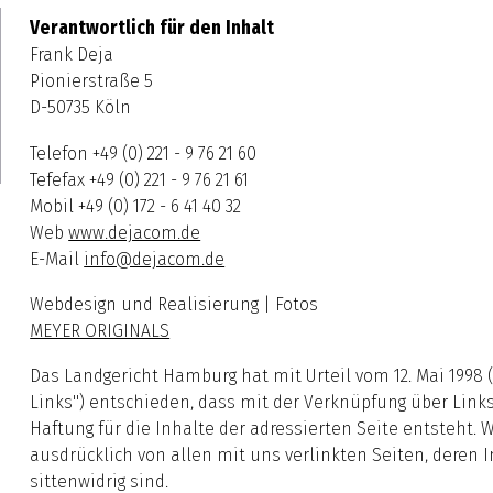
Verantwortlich für den Inhalt
Frank Deja
Pionierstraße 5
D-50735 Köln
Telefon +49 (0) 221 - 9 76 21 60
Tefefax +49 (0) 221 - 9 76 21 61
Mobil +49 (0) 172 - 6 41 40 32
Web
www.dejacom.de
E-Mail
info@dejacom.de
Webdesign und Realisierung | Fotos
MEYER ORIGINALS
Das Landgericht Hamburg hat mit Urteil vom 12. Mai 1998 (A
Links") entschieden, dass mit der Verknüpfung über Links
Haftung für die Inhalte der adressierten Seite entsteht. 
ausdrücklich von allen mit uns verlinkten Seiten, deren I
sittenwidrig sind.