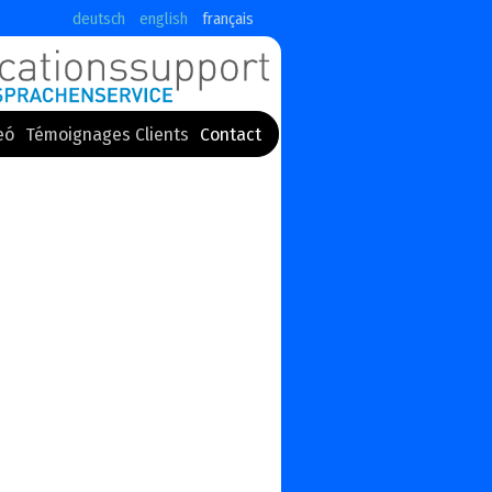
deutsch
english
français
eó
Témoignages Clients
Contact